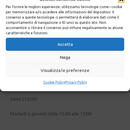
stefanocorreale55@gmail.com
Per fornire le migliori esperienze, utilizziamo tecnologie come i cookie
per memorizzare e/o accedere alle informazioni del dispositivo. Il
mercoledì dalle 15:00 alle 20:00
consenso a queste tecnologie ci permetterà di elaborare dati come il
comportamento di navigazione o ID unici su questo sito. Non
acconsentire o ritirare il consenso può influire negativamente su alcune
caratteristiche e funzioni.
Accetta
Altre sedi
Nega
Casa di Cura Villa Berica
Visualizza le preferenze
Cookie Policy
Privacy Policy
Via Capparozzo, 10 Vicenza
0444 219200
Martedì e giovedì dalle 15:00 alle 19:00