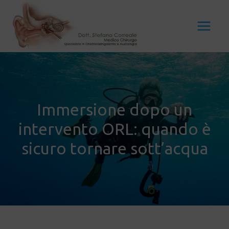
Vai
al
contenuto
Immersione dopo un
intervento ORL: quando è
sicuro tornare sott’acqua