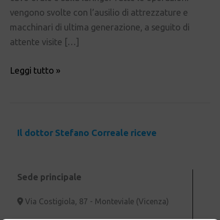
vengono svolte con l’ausilio di attrezzature e
macchinari di ultima generazione, a seguito di
attente visite […]
Leggi tutto »
Il dottor Stefano Correale riceve
Sede principale
Via Costigiola, 87 - Monteviale (Vicenza)