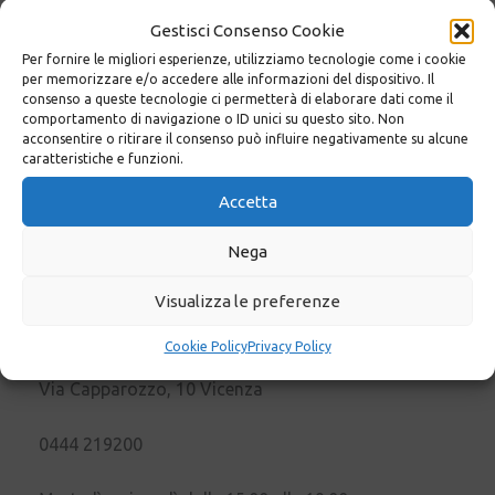
0444 927835
Gestisci Consenso Cookie
Per fornire le migliori esperienze, utilizziamo tecnologie come i cookie
stefanocorreale55@gmail.com
per memorizzare e/o accedere alle informazioni del dispositivo. Il
consenso a queste tecnologie ci permetterà di elaborare dati come il
comportamento di navigazione o ID unici su questo sito. Non
mercoledì dalle 15:00 alle 20:00
acconsentire o ritirare il consenso può influire negativamente su alcune
caratteristiche e funzioni.
Accetta
Nega
Altre sedi
Visualizza le preferenze
Casa di Cura Villa Berica
Cookie Policy
Privacy Policy
Via Capparozzo, 10 Vicenza
0444 219200